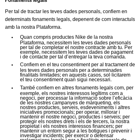
Fonaments legals
Per tal de tractar les teves dades personals, confiem en
determinats fonaments legals, depenent de com interactuïs
amb la nostra Plataforma.
Quan compris productes Nike de la nostra
Plataforma, necessitem les teves dades personals
per tal de completar el nostre contracte amb tu. Per
exemple, necessitem les teves dades de pagament
i de contacte per tal d’entregar la teva comanda.
Confiem en el teu consentiment per al tractament de
les teves dades personals per a determinades
finalitats limitades; en aquests casos, sol·licitarem
el teu consentiment quan sigui necessari.
També confiem en altres fonaments legals com, per
exemple, els nostres interessos legítims com a
negoci, per processar la informació sobre l’eficàcia
de les nostres campanyes de màrqueting, els
nostres productes, serveis, esdeveniments i altres
iniciatives promocionals; per operar, millorar i
mantenir el nostre negoci, productes i serveis; per
protegir els nostres drets i els de tercers, la nostra
propietat i els nostres interessos financers; per
mantenir un entorn segur a les botigues i prevenir i
investigar incidents; per exercir o defensar
reclamacions legals i per a finalitats generals de