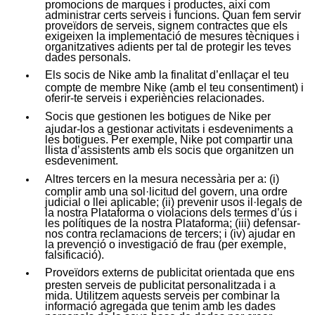
promocions de marques i productes, així com
administrar certs serveis i funcions. Quan fem servir
proveïdors de serveis, signem contractes que els
exigeixen la implementació de mesures tècniques i
organitzatives adients per tal de protegir les teves
dades personals.
Els socis de Nike amb la finalitat d’enllaçar el teu
compte de membre Nike (amb el teu consentiment) i
oferir-te serveis i experiències relacionades.
Socis que gestionen les botigues de Nike per
ajudar-los a gestionar activitats i esdeveniments a
les botigues. Per exemple, Nike pot compartir una
llista d’assistents amb els socis que organitzen un
esdeveniment.
Altres tercers en la mesura necessària per a: (i)
complir amb una sol·licitud del govern, una ordre
judicial o llei aplicable; (ii) prevenir usos il·legals de
la nostra Plataforma o violacions dels termes d’ús i
les polítiques de la nostra Plataforma; (iii) defensar-
nos contra reclamacions de tercers; i (iv) ajudar en
la prevenció o investigació de frau (per exemple,
falsificació).
Proveïdors externs de publicitat orientada que ens
presten serveis de publicitat personalitzada i a
mida. Utilitzem aquests serveis per combinar la
informació agregada que tenim amb les dades