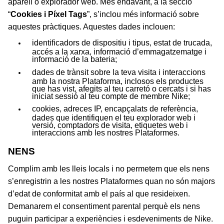
aparell o explorador web. Més endavant, a la secció
“
Cookies i Píxel Tags
”, s’inclou més informació sobre
aquestes pràctiques. Aquestes dades inclouen:
identificadors de dispositiu i tipus, estat de trucada,
accés a la xarxa, informació d’emmagatzematge i
informació de la bateria;
dades de trànsit sobre la teva visita i interaccions
amb la nostra Plataforma, inclosos els productes
que has vist, afegits al teu carretó o cercats i si has
iniciat sessió al teu compte de membre Nike;
cookies, adreces IP, encapçalats de referència,
dades que identifiquen el teu explorador web i
versió, comptadors de visita, etiquetes web i
interaccions amb les nostres Plataformes.
NENS
Complim amb les lleis locals i no permetem que els nens
s’enregistrin a les nostres Plataformes quan no són majors
d’edat de conformitat amb el país al que resideixen.
Demanarem el consentiment parental perquè els nens
.
puguin participar a experiències i esdeveniments de Nike