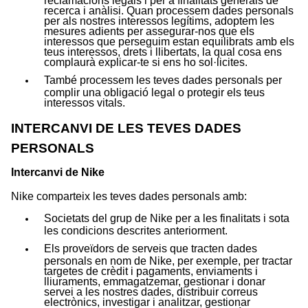
recerca i anàlisi. Quan processem dades personals
per als nostres interessos legítims, adoptem les
mesures adients per assegurar-nos que els
interessos que perseguim estan equilibrats amb els
teus interessos, drets i llibertats, la qual cosa ens
complaurà explicar-te si ens ho sol·licites.
També processem les teves dades personals per
complir una obligació legal o protegir els teus
interessos vitals.
INTERCANVI DE LES TEVES DADES
PERSONALS
Intercanvi de Nike
Nike comparteix les teves dades personals amb:
Societats del grup de Nike per a les finalitats i sota
les condicions descrites anteriorment.
Els proveïdors de serveis que tracten dades
personals en nom de Nike, per exemple, per tractar
targetes de crèdit i pagaments, enviaments i
lliuraments, emmagatzemar, gestionar i donar
servei a les nostres dades, distribuir correus
electrònics, investigar i analitzar, gestionar