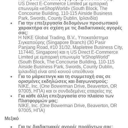
US Direct E-Commerce Limited με εμπορική
επωνυμία «eShopWorld» (South Block, The
Concourse Building, 110-115 Airside Business
Park, Swords, County Dublin, Ιρλανδία)
Για την επεξεργασία δεδομένων προσωπικού
χαρακτήρα σε σχέση με τις διαδικτυακές αγορές
σας:
Η NIKE Global Trading, B.V., Υποκατάστημα
Σιγκαπούρης (Singapore Branch) (30 Pasir
Panjang Road, #10 31/32, Mapletree Business City,
117440, Singapore) και η US Direct E-Commerce
Limited με εμπορική επωνυμία “eShopWorld”
(South Block, The Concourse Building, 110-115
Airside Business Park, Swords, County Dublin,
Ιρλανδία) είναι από κοινού υπεύθυνοι
Για το μάρκετινγκ και τη συμμετοχή σας σε
ορισμένες εκδηλώσεις και διαγωνισμούς:
NIKE, Inc. (One Bowerman Drive, Beaverton, OR
97005, ΗΠΑ) και οι συνδεδεμένες εταιρείες της
Για κάθε άλλη επεξεργασία στο πλαίσιο των
Πλατφορμών μας:
NIKE, Inc. (One Bowerman Drive, Beaverton, OR
97005, ΗΠΑ)
Μεξικό
Για τις διαδικτυακές αγορές προϊόντων σας: