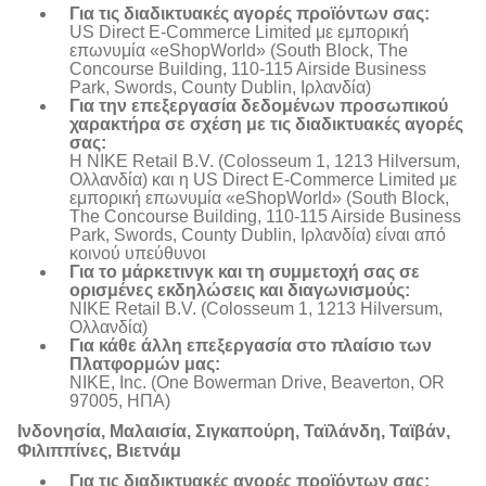
Για τις διαδικτυακές αγορές προϊόντων σας:
US Direct E-Commerce Limited με εμπορική
επωνυμία «eShopWorld» (South Block, The
Concourse Building, 110-115 Airside Business
Park, Swords, County Dublin, Ιρλανδία)
Για την επεξεργασία δεδομένων προσωπικού
χαρακτήρα σε σχέση με τις διαδικτυακές αγορές
σας:
Η NIKE Retail B.V. (Colosseum 1, 1213 Hilversum,
Ολλανδία) και η US Direct E-Commerce Limited με
εμπορική επωνυμία «eShopWorld» (South Block,
The Concourse Building, 110-115 Airside Business
Park, Swords, County Dublin, Ιρλανδία) είναι από
κοινού υπεύθυνοι
Για το μάρκετινγκ και τη συμμετοχή σας σε
ορισμένες εκδηλώσεις και διαγωνισμούς:
NIKE Retail B.V. (Colosseum 1, 1213 Hilversum,
Ολλανδία)
Για κάθε άλλη επεξεργασία στο πλαίσιο των
Πλατφορμών μας:
NIKE, Inc. (One Bowerman Drive, Beaverton, OR
97005, ΗΠΑ)
Ινδονησία, Μαλαισία, Σιγκαπούρη, Ταϊλάνδη, Ταϊβάν,
Φιλιππίνες, Βιετνάμ
Για τις διαδικτυακές αγορές προϊόντων σας: