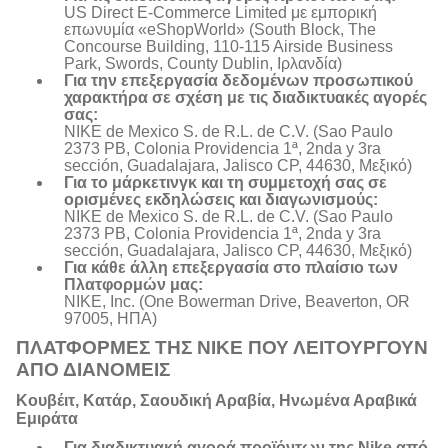
US Direct E-Commerce Limited με εμπορική
επωνυμία «eShopWorld» (South Block, The
Concourse Building, 110-115 Airside Business
Park, Swords, County Dublin, Ιρλανδία)
Για την επεξεργασία δεδομένων προσωπικού
χαρακτήρα σε σχέση με τις διαδικτυακές αγορές
σας:
NIKE de Mexico S. de R.L. de C.V. (Sao Paulo
2373 PB, Colonia Providencia 1ª, 2nda y 3ra
sección, Guadalajara, Jalisco CP, 44630, Μεξικό)
Για το μάρκετινγκ και τη συμμετοχή σας σε
ορισμένες εκδηλώσεις και διαγωνισμούς:
NIKE de Mexico S. de R.L. de C.V. (Sao Paulo
2373 PB, Colonia Providencia 1ª, 2nda y 3ra
sección, Guadalajara, Jalisco CP, 44630, Μεξικό)
Για κάθε άλλη επεξεργασία στο πλαίσιο των
Πλατφορμών μας:
NIKE, Inc. (One Bowerman Drive, Beaverton, OR
97005, ΗΠΑ)
ΠΛΑΤΦΟΡΜΕΣ ΤΗΣ NIKE ΠΟΥ ΛΕΙΤΟΥΡΓΟΥΝ
ΑΠΟ ΔΙΑΝΟΜΕΙΣ
Κουβέιτ, Κατάρ, Σαουδική Αραβία, Ηνωμένα Αραβικά
Εμιράτα
Για διαδικτυακή αγορά προϊόντων της Nike από