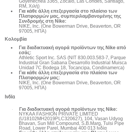
Goyenechea 3365, Zocalo, Las Condes, Santiago,
RM, Χιλή)
Για κάθε άλλη επεξεργασία στο πλαίσιο των
Πλατφορμών μας, συμπεριλαμβανομένης της
Συνδρομής στη Nike:
NIKE, Inc. (One Bowerman Drive, Beaverton, OR
97005, ΗΠΑ)
Κολομβία
Για διαδικτυακή αγορά προϊόντων της Nike από
εσάς:
Athletic Sport Inc. SAS (NIT 830.003.583-7, Parque
Industrial Gran Sabana Desarrollo Industrial Muisca
Unidad 7C Bodega 18, Tocancipa, Condinamerca)
Για κάθε άλλη επεξεργασία στο πλαίσιο των
Πλατφορμών μας:
NIKE, Inc. (One Bowerman Drive, Beaverton, OR
97005, ΗΠΑ)
Ινδία
Για διαδικτυακή αγορά προϊόντων της Nike:
·
NYKAA FASHION PRIVATE LIMITED
(U18102MH2019PLC320627), 104, Vasan Udyog
Bhavan, Sun Mill Compound, S.B.Marg, Tulsi Pipe
Road, Lower Parel, Mumbai 400 013 Ινδία