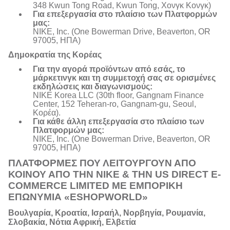
348 Kwun Tong Road, Kwun Tong, Χονγκ Κονγκ)
Για επεξεργασία στο πλαίσιο των Πλατφορμών
μας:
NIKE, Inc. (One Bowerman Drive, Beaverton, OR
97005, ΗΠΑ)
Δημοκρατία της Κορέας
Για την αγορά προϊόντων από εσάς, το
μάρκετινγκ και τη συμμετοχή σας σε ορισμένες
εκδηλώσεις και διαγωνισμούς:
NIKE Korea LLC (30th floor, Gangnam Finance
Center, 152 Teheran-ro, Gangnam-gu, Seoul,
Κορέα).
Για κάθε άλλη επεξεργασία στο πλαίσιο των
Πλατφορμών μας:
NIKE, Inc. (One Bowerman Drive, Beaverton, OR
97005, ΗΠΑ)
ΠΛΑΤΦΟΡΜΕΣ ΠΟΥ ΛΕΙΤΟΥΡΓΟΥΝ ΑΠΟ
ΚΟΙΝΟΥ ΑΠΟ ΤΗΝ NIKE & ΤΗΝ US DIRECT E-
COMMERCE LIMITED ΜΕ ΕΜΠΟΡΙΚΗ
ΕΠΩΝΥΜΙΑ «ESHOPWORLD»
Βουλγαρία, Κροατία, Ισραήλ, Νορβηγία, Ρουμανία,
Σλοβακία, Νότια Αφρική, Ελβετία