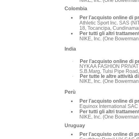
NIKE, Inc. (One Bowerman
Colombia
Per l’acquisto online di p
Athletic Sport Inc. SAS (N
18, Tocancipa, Cundinama
Per tutti gli altri trattam
NIKE, Inc. (One Bowerman
India
Per l’acquisto online di p
·
NYKAA FASHION PRIVATE
S.B.Marg, Tulsi Pipe Road
Per tutte le altre attività
·
NIKE, Inc. (One Bowerman D
Perù
Per l’acquisto online di p
Equinox International SAC (
Per tutti gli altri trattam
NIKE, Inc. (One Bowerman
Uruguay
Per l’acquisto online di p