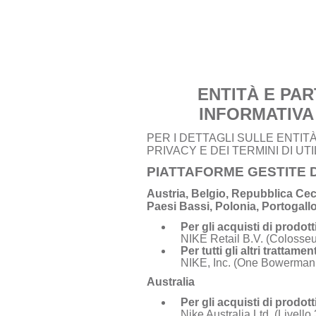
ENTITÀ E PAR
INFORMATIVA 
PER I DETTAGLI SULLE ENTIT
PRIVACY E DEI TERMINI DI UT
PIATTAFORME GESTITE 
Austria, Belgio, Repubblica Cec
Paesi Bassi, Polonia, Portogall
Per gli acquisti di prodott
NIKE Retail B.V. (Colosse
Per tutti gli altri trattam
NIKE, Inc. (One Bowerman
Australia
Per gli acquisti di prodott
Nike Australia Ltd. (Livello