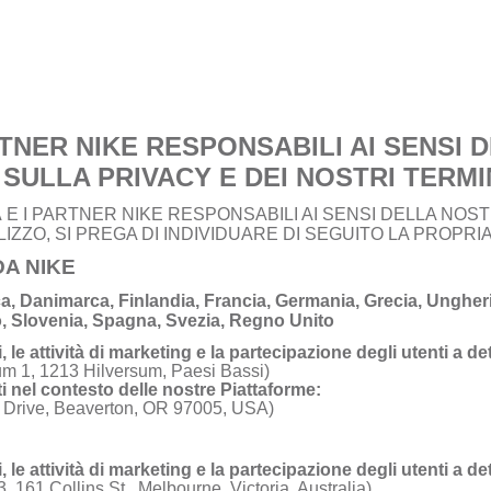
TNER NIKE RESPONSABILI AI SENSI 
SULLA PRIVACY E DEI NOSTRI TERMIN
À E I PARTNER NIKE RESPONSABILI AI SENSI DELLA NOS
ILIZZO, SI PREGA DI INDIVIDUARE DI SEGUITO LA PROPR
DA NIKE
a, Danimarca, Finlandia, Francia, Germania, Grecia, Ungheria
o, Slovenia, Spagna, Svezia, Regno Unito
i, le attività di marketing e la partecipazione degli utenti a d
um 1, 1213 Hilversum, Paesi Bassi)
enti nel contesto delle nostre Piattaforme:
 Drive, Beaverton, OR 97005, USA)
i, le attività di marketing e la partecipazione degli utenti a d
 3, 161 Collins St., Melbourne, Victoria, Australia)