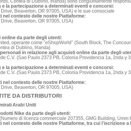
rds, Contea di Dublino, Irlanda) sono congiuntamente responsa
ng e la partecipazione a determinati eventi e concorsi:
Drive, Beaverton, OR 97005, USA) e le sue consociate
enti nel contesto delle nostre Piattaforme:
 Drive, Beaverton, OR 97005, USA)
i online da parte degli utenti:
ted, operante come "eShopWorld" (South Block, The Concourse
tea di Dublino, Irlanda)
 personali in relazione agli acquisti online da parte degli uten
de C.V. (Sao Paulo 2373 PB, Colonia Providencia 1a, 2nda y 3r
ng e la partecipazione a determinati eventi e concorsi:
de C.V. (Sao Paulo 2373 PB, Colonia Providencia 1a, 2nda y 3r
enti nel contesto delle nostre Piattaforme:
 Drive, Beaverton, OR 97005, USA)
ITE DA DISTRIBUTORI
irati Arabi Uniti
rodotti Nike da parte degli utenti:
(Numero di licenza commerciale 207355, GMG Building, Umm H
enti nel contesto delle nostre Piattaforme, tra cui l’iscrizione