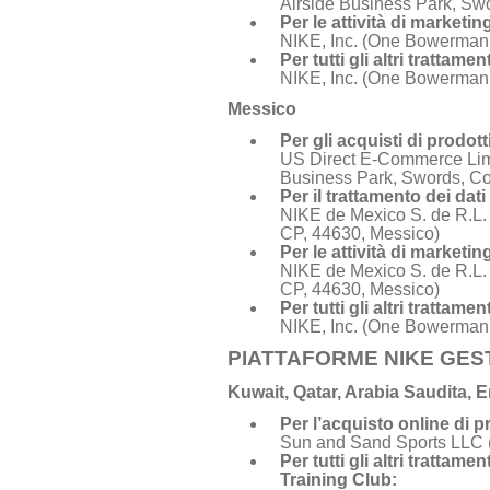
Airside Business Park, Swo
Per le attività di marketi
NIKE, Inc. (One Bowerman 
Per tutti gli altri trattam
NIKE, Inc. (One Bowerman
Messico
Per gli acquisti di prodott
US Direct E-Commerce Limi
Business Park, Swords, Con
Per il trattamento dei dati
NIKE de Mexico S. de R.L. 
CP, 44630, Messico)
Per le attività di marketi
NIKE de Mexico S. de R.L. 
CP, 44630, Messico)
Per tutti gli altri trattam
NIKE, Inc. (One Bowerman
PIATTAFORME NIKE GEST
Kuwait, Qatar, Arabia Saudita, Em
Per l’acquisto online di p
Sun and Sand Sports LLC 
Per tutti gli altri trattam
Training Club: