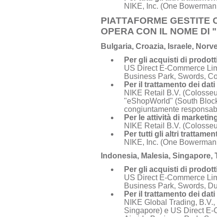
NIKE, Inc. (One Bowerman
PIATTAFORME GESTITE 
OPERA CON IL NOME DI
Bulgaria, Croazia, Israele, Nor
Per gli acquisti di prodott
US Direct E-Commerce Limi
Business Park, Swords, Cou
Per il trattamento dei dati
NIKE Retail B.V. (Colosse
"eShopWorld" (South Block
congiuntamente responsabi
Per le attività di marketi
NIKE Retail B.V. (Colosse
Per tutti gli altri trattam
NIKE, Inc. (One Bowerman
Indonesia, Malesia, Singapore, 
Per gli acquisti di prodott
US Direct E-Commerce Limi
Business Park, Swords, Dub
Per il trattamento dei dati
NIKE Global Trading, B.V.,
Singapore) e US Direct E-