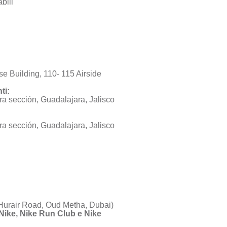
bili
 Building, 110- 115 Airside
ti:
a sección, Guadalajara, Jalisco
a sección, Guadalajara, Jalisco
urair Road, Oud Metha, Dubai)
 a Nike, Nike Run Club e Nike