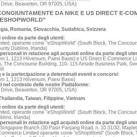
 Drive, Beaverton, OR 97005, USA)
CONGIUNTAMENTE DA NIKE E US DIRECT E-CO
 "ESHOPWORLD"
vegia, Romania, Slovacchia, Sudafrica, Svizzera
i online da parte degli utenti:
ted, operante come "eShopWorld" (South Block, The Concourse
nty Dublino, Irlanda)
 personali in relazione agli acquisti online da parte degli uten
um 1, 1213 Hilversum, Paesi Bassi) e US Direct E-Commerce L
, The Concourse Building, 110- 115 Airside Business Park, Swo
li
ng e la partecipazione a determinati eventi e concorsi:
um 1, 1213 Hilversum, Paesi Bassi)
enti nel contesto delle nostre Piattaforme:
 Drive, Beaverton, OR 97005, USA)
Thailandia, Taiwan, Filippine, Vietnam
i online da parte degli utenti:
ted, operante come "eShopWorld" (South Block, The Concourse
lino, Irlanda)
 personali in relazione agli acquisti online da parte degli uten
 Singapore Branch (30 Pasir Panjang Road, n. 10 31/32, Maplet
Commerce Limited operante come “eShopWorld” (South Block, 