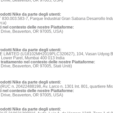
 Drive, Beaverton, OR 97005, USA)
rodotti Nike da parte degli utenti:
IT 830.003.583-7, Parque Industrial Gran Sabana Desarrollo In
rca)
enti nel contesto delle nostre Piattaforme:
 Drive, Beaverton, OR 97005, USA)
rodotti Nike da parte degli utenti:
 LIMITED (U18102MH2019PLC320627), 104, Vasan
Udyog
B
, Lower Parel, Mumbai 400 013 India
 di trattamento nel contesto delle nostre Piattaforme:
rive, Beaverton, OR 97005, Stati Uniti)
rodotti Nike da parte degli utenti:
RUC n. 20422488198, Av. Larco n. 1301 Int. 801, quartiere Miraf
enti nel contesto delle nostre Piattaforme:
 Drive, Beaverton, OR 97005, USA)
rodotti Nike da parte degli utenti: