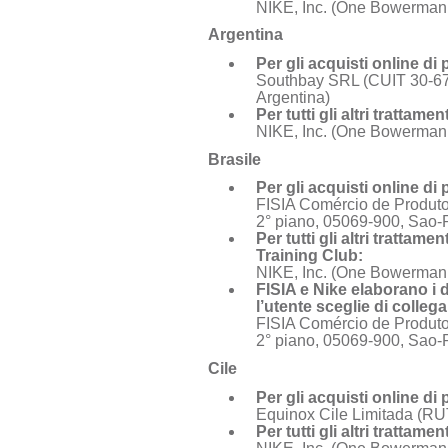
NIKE, Inc. (One Bowerman
Argentina
Per gli acquisti online di 
Southbay SRL (CUIT 30-6781
Argentina)
Per tutti gli altri trattam
NIKE, Inc. (One Bowerman
Brasile
Per gli acquisti online di
FISIA Comércio de Produto
2° piano, 05069-900, Sao-
Per tutti gli altri trattam
Training Club:
NIKE, Inc. (One Bowerman
FISIA e Nike elaborano i d
l’utente sceglie di colle
FISIA Comércio de Produto
2° piano, 05069-900, Sao-
Cile
Per gli acquisti online di 
Equinox Cile Limitada (RU
Per tutti gli altri tratta