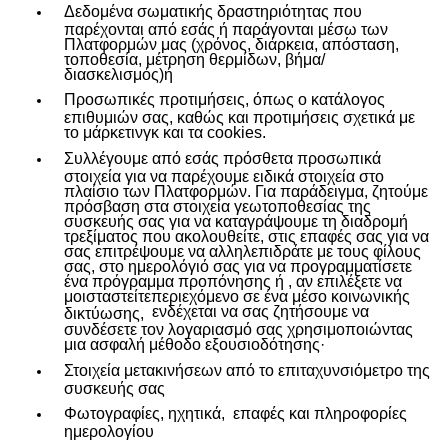
Δεδομένα σωματικής δραστηριότητας που
παρέχονται από εσάς ή παράγονται μέσω των
Πλατφορμών μας (χρόνος, διάρκεια, απόσταση,
τοποθεσία, μέτρηση θερμίδων, βήμα/
διασκελισμός)ή
Προσωπικές προτιμήσεις, όπως ο κατάλογος
επιθυμιών σας, καθώς και προτιμήσεις σχετικά με
το μάρκετινγκ και τα cookies.
Συλλέγουμε από εσάς πρόσθετα προσωπικά
στοιχεία για να παρέχουμε ειδικά στοιχεία στο
πλαίσιο των Πλατφορμών. Για παράδειγμα, ζητούμε
πρόσβαση στα στοιχεία γεωτοποθεσίας της
συσκευής σας για να καταγράψουμε τη διαδρομή
τρεξίματος που ακολουθείτε, στις επαφές σας για να
σας επιτρέψουμε να αλληλεπιδράτε με τους φίλους
σας, στο ημερολόγιό σας για να προγραμματίσετε
ένα πρόγραμμα προπόνησης ή , αν επιλέξετε να
μοισταστείτεπεριεχόμενο σε ένα μέσο κοινωνικής
ενδέχεται να σας ζητήσουμε να
δικτύωσης,
συνδέσετε τον λογαριασμό σας χρησιμοποιώντας
μια ασφαλή μέθοδο εξουσιοδότησης·
Στοιχεία μετακινήσεων από το επιταχυνσιόμετρο της
συσκευής σας
Φωτογραφίες, ηχητικά,
επαφές και πληροφορίες
ημερολογίου