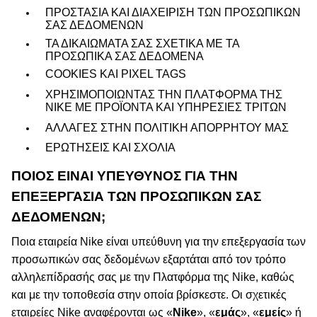
ΠΡΟΣΤΑΣΙΑ ΚΑΙ ΔΙΑΧΕΙΡΙΣΗ ΤΩΝ ΠΡΟΣΩΠΙΚΏΝ
ΣΑΣ ΔΕΔΟΜΈΝΩΝ
ΤΑ ΔΙΚΑΙΩΜΑΤΑ ΣΑΣ ΣΧΕΤΙΚΆ ΜΕ ΤΑ
ΠΡΟΣΩΠΙΚΆ ΣΑΣ ΔΕΔΟΜΈΝΑ
COOKIES ΚΑΙ PIXEL TAGS
ΧΡΗΣΙΜΟΠΟΙΩΝΤΑΣ ΤΗΝ ΠΛΑΤΦΌΡΜΑ ΤΗΣ
ΝΙΚΕ ΜΕ ΠΡΟΪΌΝΤΑ ΚΑΙ ΥΠΗΡΕΣΊΕΣ ΤΡΊΤΩΝ
ΑΛΛΑΓΕΣ ΣΤΗΝ ΠΟΛΙΤΙΚΉ ΑΠΟΡΡΉΤΟΥ ΜΑΣ
ΕΡΩΤΗΣΕΙΣ ΚΑΙ ΣΧΌΛΙΑ
ΠΟΙΟΣ ΕΊΝΑΙ ΥΠΕΎΘΥΝΟΣ ΓΙΑ ΤΗΝ
ΕΠΕΞΕΡΓΑΣΊΑ ΤΩΝ ΠΡΟΣΩΠΙΚΏΝ ΣΑΣ
ΔΕΔΟΜΈΝΩΝ;
Ποια εταιρεία Nike είναι υπεύθυνη για την επεξεργασία των
προσωπικών σας δεδομένων εξαρτάται από τον τρόπο
αλληλεπίδρασής σας με την Πλατφόρμα της Nike, καθώς
και με την τοποθεσία στην οποία βρίσκεστε.
Οι σχετικές
εταιρείες Nike αναφέρονται ως «
Nike
», «
εμάς
», «
εμείς
» ή